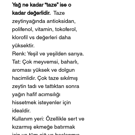
Yağ ne kadar “taze” ise o
kadar değerlidir.
Taze
zeytinyağında antioksidan,
polifenol, vitamin, tokoferol,
klorofil vs değerleri daha
yüksektir.
Renk: Yeşil ve yeşilden sarıya.
Tat: Çok meyvemsi, baharlı,
aroması yüksek ve dolgun
hacimlidir. Çok taze sıkılmış
zeytin tadı ve tattıktan sonra
yağın hafif acımsılığı
hissetmek isteyenler için
idealdir.
Kullanım yeri: Özellikle sert ve
kızarmış ekmeğe batırmak
için ve tüm çiğ ve haşlanmış