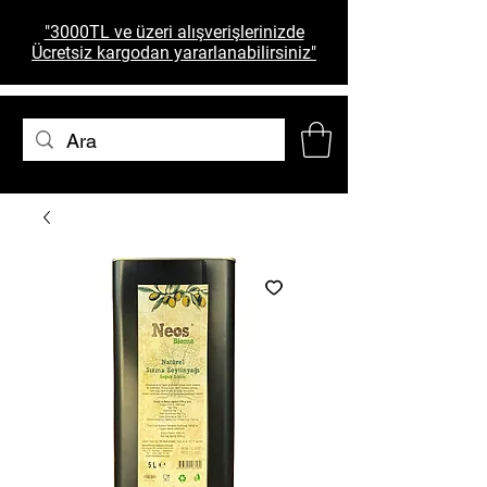
"3000TL ve üzeri alışverişlerinizde
Ücretsiz kargodan yararlanabilirsiniz"