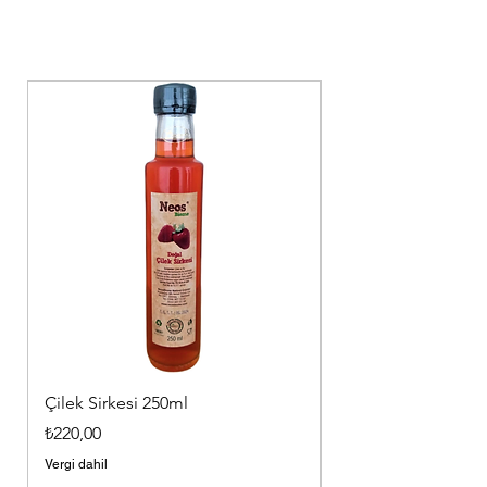
Çilek Sirkesi 250ml
Geleneksel Zeytin
100g Yasemin Koku
Fiyat
₺220,00
Fiyat
₺120,00
Vergi dahil