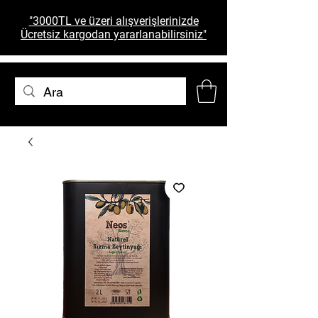
"3000TL ve üzeri alışverişlerinizde
Ücretsiz kargodan yararlanabilirsiniz"