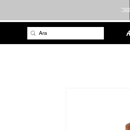
"300
A