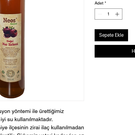
Adet
*
Sepete Ekle
H
on yöntemi ile ürettiğimiz
yi su kullanılmaktadır.
ye ilçesinin zirai ilaç kullanılmadan