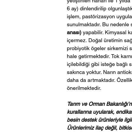
yetiştirilen narları ile 1 yıld
6 ay) dinlendirilip olgunlaştı
işlem, pastörizasyon uygul
sunulmaktadır. Bu nedenle 
anası)
yapabilir. Kimyasal k
içermez. Doğal üretimin sa
probiyotik ögeler sirkemizi sa
hale getirmektedir. Tok karn
içilebildiği gibi isteğe bağlı
sakınca yoktur. Narın antiok
daha da artmaktadır. Özellik
önerilmektedir.
Tarım ve Orman Bakanlığı’nı
kurallarına uyularak, endika
besin destek ürünleriyle ilgi
Ürünlerimiz ilaç değil, bitki