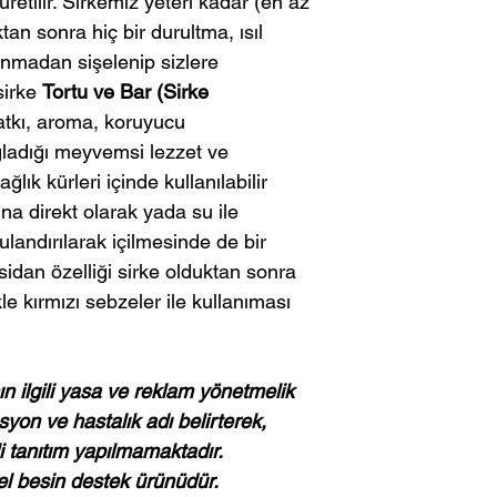
a üretilir. Sirkemiz yeteri kadar (en az
ktan sonra hiç bir durultma, ısıl
anmadan sişelenip sizlere
sirke
Tortu ve Bar (Sirke
atkı, aroma, koruyucu
ğladığı meyvemsi lezzet ve
ğlık kürleri içinde kullanılabilir
ına direkt olarak yada su ile
 sulandırılarak içilmesinde de bir
sidan özelliği sirke olduktan sonra
le kırmızı sebzeler ile kullanıması
n ilgili yasa ve reklam yönetmelik
syon ve hastalık adı belirterek,
li tanıtım yapılmamaktadır.
sel besin destek ürünüdür.